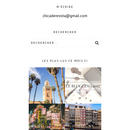
M'ÉCRIRE
chicaderevista@gmail.com
RECHERCHER
LES PLUS LUS CE MOIS CI
4 jours à
Le blogging
Marrakech
2017 ?
10 jours à
4 jours à
Tokyo au
Amsterdam
Japon