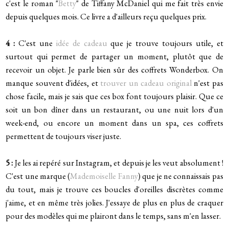
c'est le roman "
Betty
" de Tiffany McDaniel qui me fait très envie
depuis quelques mois. Ce livre a d'ailleurs reçu quelques prix.
4 :
C'est une
idée de cadeau
que je trouve toujours utile, et
surtout qui permet de partager un moment, plutôt que de
recevoir un objet. Je parle bien sûr des coffrets Wonderbox. On
manque souvent d'idées, et
trouver un cadeau original
n'est pas
chose facile, mais je sais que ces box font toujours plaisir. Que ce
soit un bon dîner dans un restaurant, ou une nuit lors d'un
week-end, ou encore un moment dans un spa, ces coffrets
permettent de toujours viser juste.
5 :
Je les ai repéré sur Instagram, et depuis je les veut absolument !
C'est une marque (
Mademoiselle Fanny
) que je ne connaissais pas
du tout, mais je trouve ces boucles d'oreilles discrètes comme
j'aime, et en même très jolies. J'essaye de plus en plus de craquer
pour des modèles qui me plairont dans le temps, sans m'en lasser.