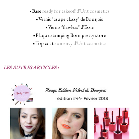
_
Base
ready for takeoff d'Unt cosmetics
◾
Vernis "taupe classy" de Bourjois
◾
Vernis "flawless" d'Essie
◾
Plaque stamping Born pretty store
◾
Top coat
sun envy d'Ünt cosmetics
◾
LES AUTRES ARTICLES :