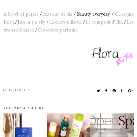
A bowl of glitter
/
Autour de cia
/ Beauty everyday /
Georgina
Edith
/
July in the sky
/
La débrouillarde
/
Le comptoir d'Elsa
/
Les
tiroirs d'Enaeco
/
Ô boudoir parfumé
19 REPLIES
YOU MAY ALSO LIKE