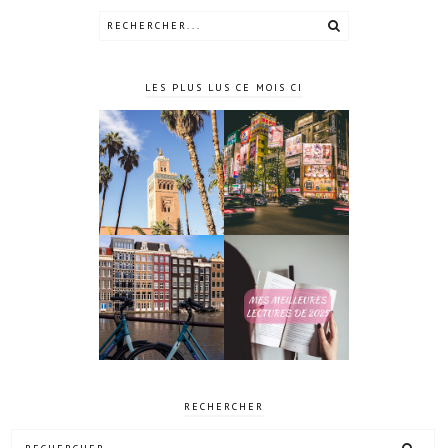
LES PLUS LUS CE MOIS CI
10 jours à
4 jours à
Tokyo au
Marrakech
Japon
Mes meilleures
4 jours à
lectures de
Amsterdam
2025
RECHERCHER