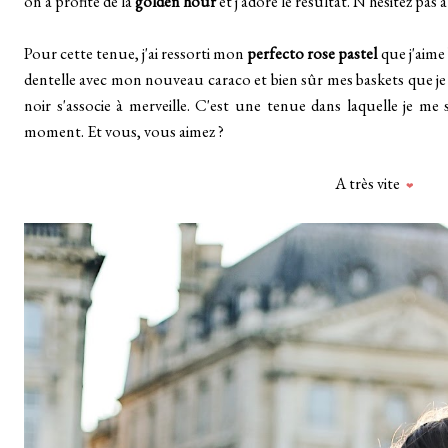
on a profité de la
golden hour
et j'adore le résultat. N'hésitez pas
Pour cette tenue, j'ai ressorti mon
perfecto rose pastel
que j'aime
dentelle avec mon nouveau caraco et bien sûr mes baskets que je 
noir s'associe à merveille. C'est une tenue dans laquelle je me
moment. Et vous, vous aimez ?
_
A très vite
❤