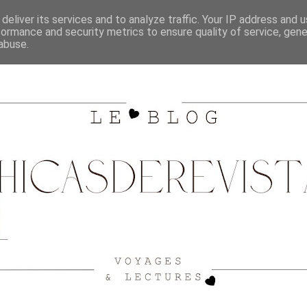
SHOPPING
CITY GUIDE BORDEAUX
VOYAGES
deliver its services and to analyze traffic. Your IP address and 
formance and security metrics to ensure quality of service, gen
abuse.