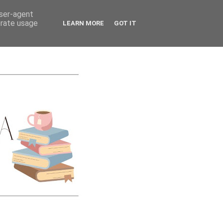
CATEGORIES
user-agent
erate usage
LEARN MORE
GOT IT