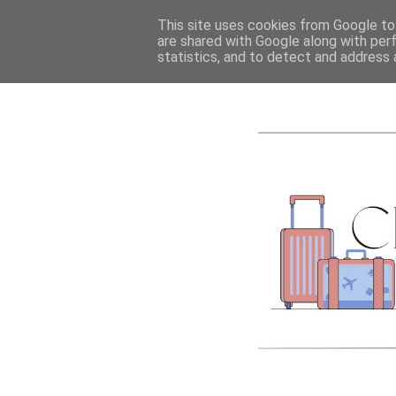
ACCUEIL
A PROPOS
This site uses cookies from Google to 
are shared with Google along with per
statistics, and to detect and address 