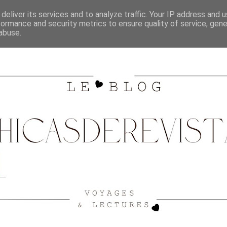
SHOPPING
CITY GUIDE BORDEAUX
VOYAGES
deliver its services and to analyze traffic. Your IP address and 
formance and security metrics to ensure quality of service, gen
abuse.