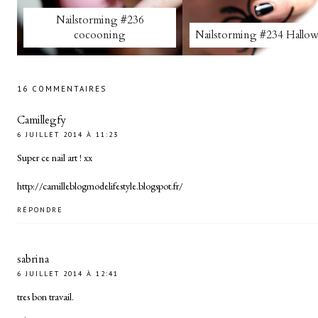
Nailstorming #236
cocooning
Nailstorming #234 Hallo
16 COMMENTAIRES
Camillegfy
6 JUILLET 2014 À 11:23
Super ce nail art ! xx
http://camilleblogmodelifestyle.blogspot.fr/
RÉPONDRE
sabrina
6 JUILLET 2014 À 12:41
tres bon travail.