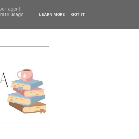
CATEGORIES
user-agent
erate usage
LEARN MORE
GOT IT