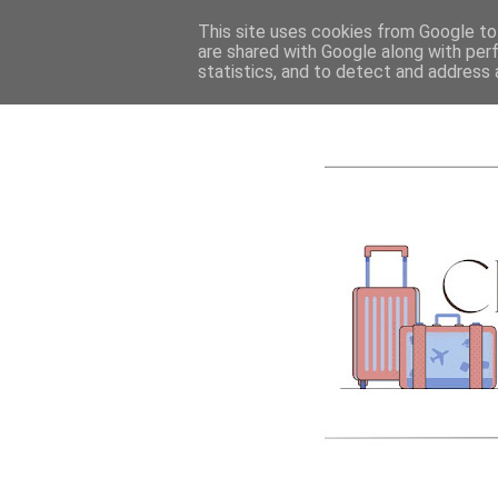
ACCUEIL
A PROPOS
This site uses cookies from Google to 
are shared with Google along with per
statistics, and to detect and address 