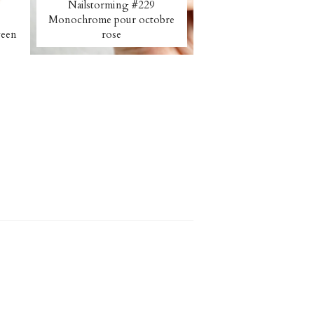
Nailstorming #229
Monochrome pour octobre
ween
rose