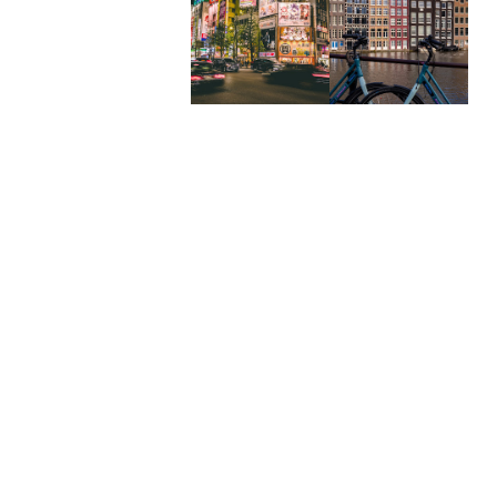
10 jours à
4 jours à
Tokyo au
Amsterdam
Japon