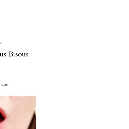
4
us Bisous
G
aiser