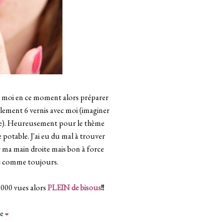
chez moi en ce moment alors préparer
lement 6 vernis avec moi (imaginer
ire). Heureusement pour le thème
e potable. J'ai eu du mal à trouver
sur ma main droite mais bon à force
e
comme toujours.
0 000 vues alors
PLEIN de bisous
!!
te
❤