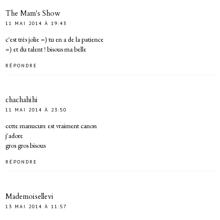
The Mam's Show
11 MAI 2014 À 19:43
c'est très jolie =) tu en a de la patience
=) et du talent ! bisous ma belle
RÉPONDRE
chachahihi
11 MAI 2014 À 23:50
cette manucure est vraiment canon
j'adore
gros gros bisous
RÉPONDRE
Mademoisellevi
13 MAI 2014 À 11:57