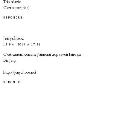
Très réussie
C'est super joli :)
RÉPONDRE
Jenychooz
13 MAI 2014 À 17:56
C'est canon, comme j'aimerai trop savoir faire ça !
Biz Jeny
http://jenychooz.net
RÉPONDRE