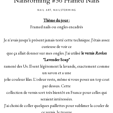
Nailstorming #56 Framed Nails
NAIL ART
,
NAILSTORMING
Thème du jour :
Framed nails ou ongles encadrés
Je n'avais jusqu'à présent jamais testé cette technique. J'étais assez
curieuse de voir ce
que ça allait donner sur mes ongles. J'ai utilisé
le vernis
Revlon
"Lavender Soap"
ramené des Us. Il sent légèrement la lavande, exactement comme
un savon et a une
jolie couleur lilas. L'odeur reste, même si vous posez un top coat
par dessus. Cette
collection de vernis sort très bientôt en France pour celles qui
seraient intéressées.
J'ai choisi de coller quelques paillettes pour sublimer la couler de
ce vernis. Je trouve