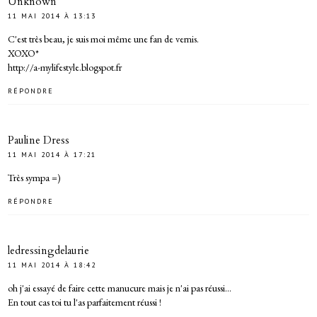
Unknown
11 MAI 2014 À 13:13
C'est très beau, je suis moi même une fan de vernis.
XOXO*
http://a-mylifestyle.blogspot.fr
RÉPONDRE
Pauline Dress
11 MAI 2014 À 17:21
Très sympa =)
RÉPONDRE
ledressingdelaurie
11 MAI 2014 À 18:42
oh j'ai essayé de faire cette manucure mais je n'ai pas réussi...
En tout cas toi tu l'as parfaitement réussi !