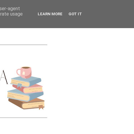
CATEGORIES
user-agent
erate usage
LEARN MORE
GOT IT