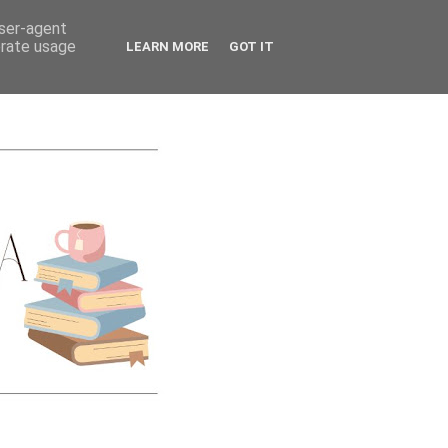
CATEGORIES
user-agent
erate usage
LEARN MORE
GOT IT