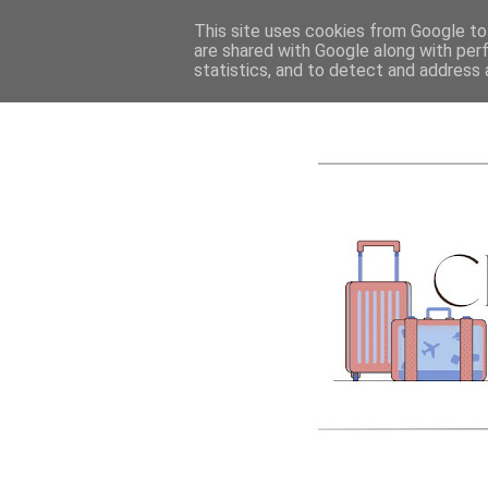
ACCUEIL
A PROPOS
This site uses cookies from Google to 
are shared with Google along with per
statistics, and to detect and address 