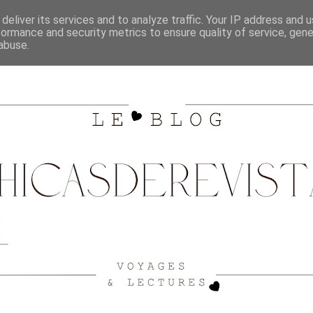
SHOPPING
CITY GUIDE BORDEAUX
VOYAGES
deliver its services and to analyze traffic. Your IP address and 
formance and security metrics to ensure quality of service, gen
abuse.