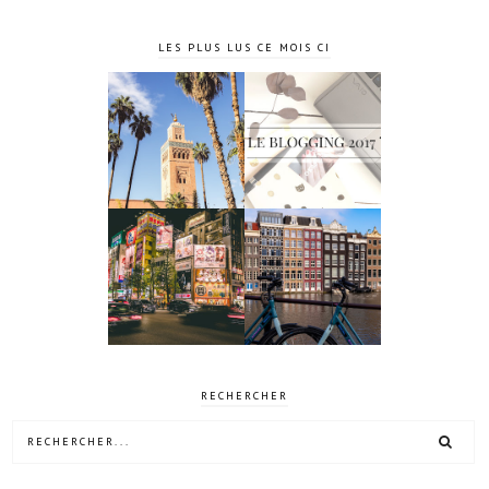
LES PLUS LUS CE MOIS CI
4 jours à
Le blogging
Marrakech
2017 ?
10 jours à
4 jours à
Tokyo au
Amsterdam
Japon
RECHERCHER