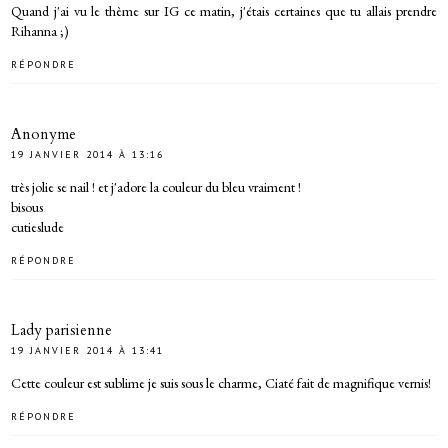
Quand j'ai vu le thème sur IG ce matin, j'étais certaines que tu allais prendre
Rihanna ;)
RÉPONDRE
Anonyme
19 JANVIER 2014 À 13:16
très jolie se nail ! et j'adore la couleur du bleu vraiment !
bisous
cutieslude
RÉPONDRE
Lady parisienne
19 JANVIER 2014 À 13:41
Cette couleur est sublime je suis sous le charme, Ciaté fait de magnifique vernis!
RÉPONDRE