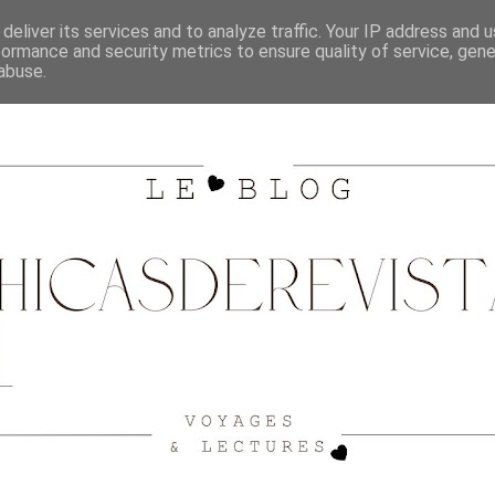
SHOPPING
CITY GUIDE BORDEAUX
VOYAGES
deliver its services and to analyze traffic. Your IP address and 
formance and security metrics to ensure quality of service, gen
abuse.