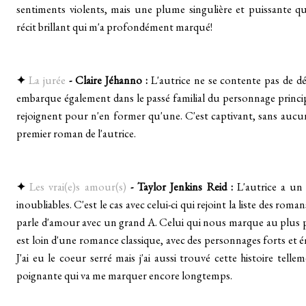
sentiments violents, mais une plume singulière et puissante qu
récit brillant qui m'a profondément marqué!
✦
La jurée
- Claire Jéhanno :
L'autrice ne se contente pas de dé
embarque également dans le passé familial du personnage principa
rejoignent pour n'en former qu'une. C'est captivant, sans aucu
premier roman de l'autrice.
✦
Les vrai(e)s amour(s)
- Taylor Jenkins Reid :
L'autrice a un
inoubliables. C'est le cas avec celui-ci qui rejoint la liste des roma
parle d'amour avec un grand A. Celui qui nous marque au plus 
est loin d'une romance classique, avec des personnages forts et 
J'ai eu le coeur serré mais j'ai aussi trouvé cette histoire telle
poignante qui va me marquer encore longtemps.