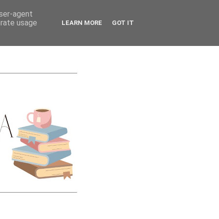
CATEGORIES
user-agent
erate usage
LEARN MORE
GOT IT