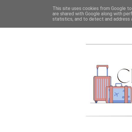
ACCUEIL
A PROPOS
This site uses cookies from Google to 
are shared with Google along with per
statistics, and to detect and address 