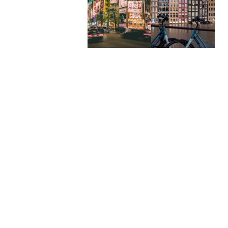
10 jours à
4 jours à
Tokyo au
Amsterdam
Japon