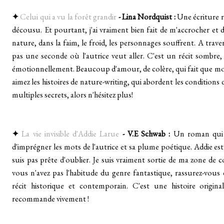
✦
Celui qui a vu la forêt grandir
- Lina Nordquist :
Une écriture r
décousu. Et pourtant, j'ai vraiment bien fait de m'accrocher et 
nature, dans la faim, le froid, les personnages souffrent. A tra
pas une seconde où l'autrice veut aller. C'est un récit sombre, 
émotionnellement. Beaucoup d'amour, de colère, qui fait que mon
aimez les histoires de nature-writing, qui abordent les conditions de
multiples secrets, alors n'hésitez plus!
✦
La vie invisible d'Addie Larue
- V.E Schwab :
Un roman qui 
d'imprégner les mots de l'autrice et sa plume poétique. Addie e
suis pas prête d'oublier. Je suis vraiment sortie de ma zone d
vous n'avez pas l'habitude du genre fantastique, rassurez-vous
récit historique et contemporain. C'est une histoire origi
recommande vivement !