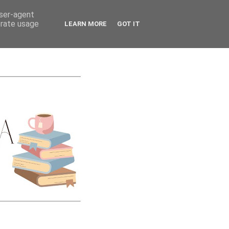
CATEGORIES
user-agent
erate usage
LEARN MORE
GOT IT