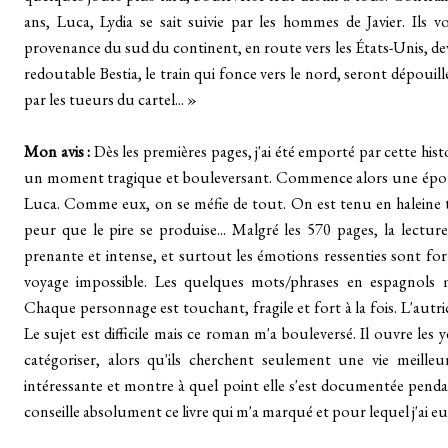
ans, Luca, Lydia se sait suivie par les hommes de Javier. Ils v
provenance du sud du continent, en route vers les États-Unis, de
redoutable Bestia, le train qui fonce vers le nord, seront dépouil
par les tueurs du cartel... »
Mon avis :
Dès les premières pages, j'ai été emporté par cette his
un moment tragique et bouleversant. Commence alors une épopée
Luca. Comme eux, on se méfie de tout. On est tenu en haleine 
peur que le pire se produise... Malgré les 570 pages, la lecture s
prenante et intense, et surtout les émotions ressenties sont fo
voyage impossible. Les quelques mots/phrases en espagnols m
Chaque personnage est touchant, fragile et fort à la fois. L'autri
Le sujet est difficile mais ce roman m'a bouleversé. Il ouvre les
catégoriser, alors qu'ils cherchent seulement une vie meilleur
intéressante et montre à quel point elle s'est documentée pendan
conseille absolument ce livre qui m'a marqué et pour lequel j'ai 