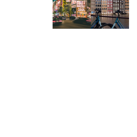
10 jours à
4 jours à
Tokyo au
Amsterdam
Japon