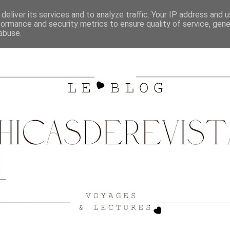
SHOPPING
CITY GUIDE BORDEAUX
VOYAGES
deliver its services and to analyze traffic. Your IP address and 
formance and security metrics to ensure quality of service, gen
abuse.