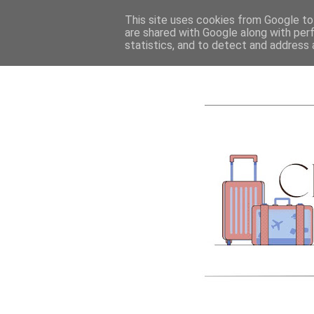
ACCUEIL
A PROPOS
This site uses cookies from Google to 
are shared with Google along with per
statistics, and to detect and address 