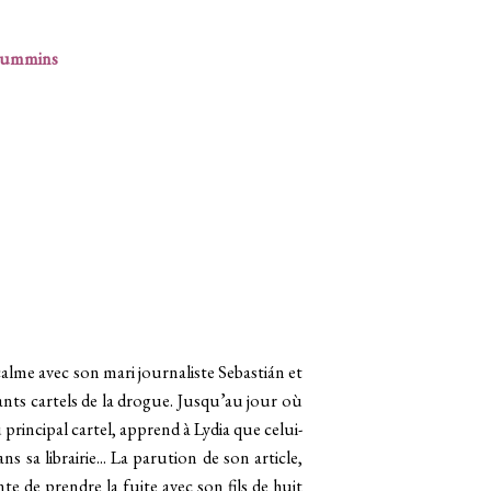
Cummins
alme avec son mari journaliste Sebastián et
ssants cartels de la drogue. Jusqu’au jour où
 principal cartel, apprend à Lydia que celui-
ans sa librairie... La parution de son article,
e de prendre la fuite avec son fils de huit