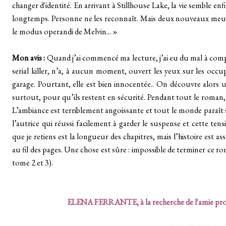
changer d'identité. En arrivant à Stillhouse Lake, la vie semble en
longtemps. Personne ne les reconnaît. Mais deux nouveaux meur
le modus operandi de Melvin... »
Mon avis :
Quand j’ai commencé ma lecture, j’ai eu du mal à co
serial killer, n’a, à aucun moment, ouvert les yeux sur les occ
garage. Pourtant, elle est bien innocentée.. On découvre alors
surtout, pour qu’ils restent en sécurité.
Pendant tout le roman, j’
L’ambiance est terriblement angoissante et tout le monde paraît
l’autrice qui réussi facilement à garder le suspense et cette ten
que je retiens est la longueur des chapitres, mais l’histoire est a
au fil des pages.
Une chose est sûre : impossible de terminer ce roman
tome 2 et 3).
ELENA FERRANTE, à la recherche de l'amie pro