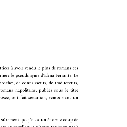
utrices à avoir vendu le plus de romans ces
errière le pseudonyme d'Elena Ferrante. Le
roches, de connaisseurs, de traducteurs,
romans napolitains, publiés sous le titre
évisée, ont fait sensation, remportant un
z sûrement que j’ai eu un énorme coup de
ore aujourd’hui je n’arrive toujours pas à