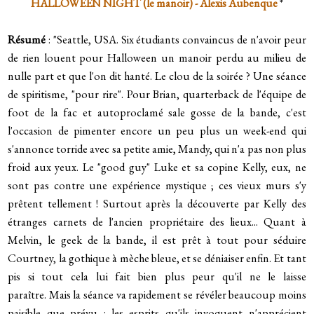
HALLOWEEN NIGHT (le manoir) - Alexis Aubenque
*
Résumé
: "
Seattle, USA.
Six étudiants convaincus de n'avoir peur
de rien louent pour Halloween un manoir perdu au milieu de
nulle part et que l'on dit hanté.
Le clou de la soirée ? Une séance
de spiritisme, "pour rire".
Pour Brian, quarterback de l'équipe de
foot de la fac et autoproclamé sale gosse de la bande, c'est
l'occasion de pimenter encore un peu plus un week-end qui
s'annonce torride avec sa petite amie, Mandy, qui n'a pas non plus
froid aux yeux.
Le "good guy" Luke et sa copine Kelly, eux, ne
sont pas contre une expérience mystique ; ces vieux murs s'y
prêtent tellement ! Surtout après la découverte par Kelly des
étranges carnets de l'ancien propriétaire des lieux...
Quant à
Melvin, le geek de la bande, il est prêt à tout pour séduire
Courtney, la gothique à mèche bleue, et se déniaiser enfin. Et tant
pis si tout cela lui fait bien plus peur qu'il ne le laisse
paraître.
Mais la séance va rapidement se révéler beaucoup moins
paisible que prévu : les esprits qu'ils invoquent n'apprécient