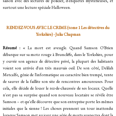
saison avec des lectures de policier, d'enquêtes mystérieuses, et
surtout une lecture spéciale Halloween.
RENDEZ-VOUS AVEC LE CRIME (tome 1 Les détectives du
Yorkshire) - Julia Chapman
Résumé :
« La mort est aveugle.
Quand Samson O'Brien
débarque sur sa moto rouge à Bruncliffe, dans le Yorkshire, pour
y ouvrir son agence de détective privé, la plupart des habitants
voient son arrivée d'un très mauvais oeil. De son côté, Delilah
Metcalfe, génie de l'informatique au caractère bien trempé, tente
de sauver de la faillite son site de rencontres amoureuses. Pour
cela, elle décide de louer le rez-de-chaussée de ses locaux. Quelle
n'est pas sa surprise quand son nouveau locataire se révèle être
Samson – et qu'elle découvre que son entreprise porte les mêmes
initiales que la sienne ! Les choses prennent un tour inattendu
lorsque Samson met au jour une série de morts suspectes dont la