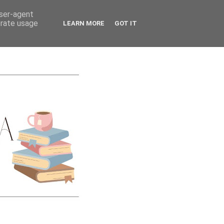
CATEGORIES
user-agent
erate usage
LEARN MORE
GOT IT