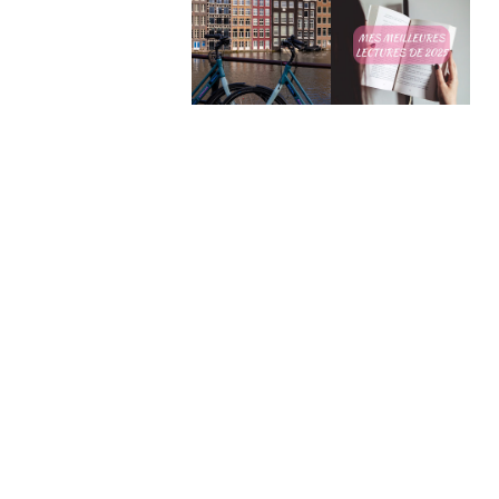
Mes meilleures
4 jours à
lectures de
Amsterdam
2025