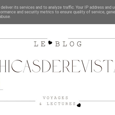
SHOPPING
CITY GUIDE BORDEAUX
VOYAGES
deliver its services and to analyze traffic. Your IP address and 
formance and security metrics to ensure quality of service, gen
abuse.