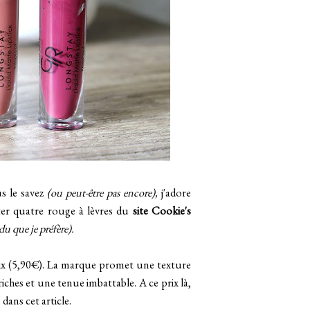
s le savez
(ou peut-être pas encore),
j'adore
ster quatre rouge à lèvres du
site Cookie's
du que je préfère).
 prix (5,90€). La marque promet une texture
riches et une tenue imbattable. A ce prix là,
dans cet article.