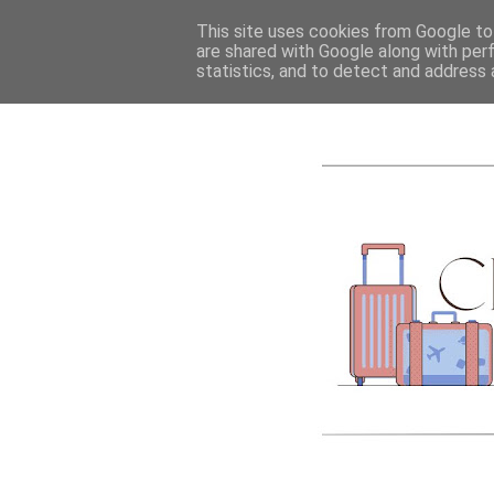
ACCUEIL
A PROPOS
This site uses cookies from Google to 
are shared with Google along with per
statistics, and to detect and address 