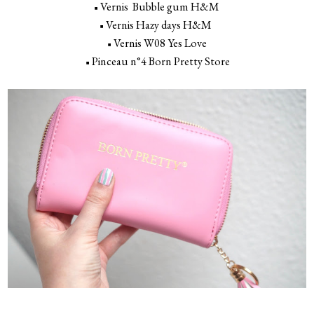
Vernis Bubble gum H&M
◾
Vernis Hazy days H&M
◾
Vernis W08 Yes Love
◾
Pinceau n°4 Born Pretty Store
◾
_
_