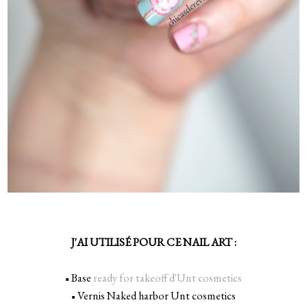
J'AI UTILIS
É POUR CE NAIL ART :
_
Base
ready for takeoff d'Unt cosmetics
◾
Vernis Naked harbor Unt cosmetics
◾