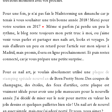
très bons moments avec vos proches.
Pour une fois, je n'ai pas fais le Nailstorming un dimanche car je
tenais à vous souhaiter une très bonne année 2018 ! Merci pour
votre soutien en 2017
Même si parfois j'ai perdu un peu le
❤
rythme, le blog reste toujours mon petit truc à moi, ou j'aime
venir vous parler et partager mes nails art, looks et voyages. Je
suis d'ailleurs un peu en retard pour l'article sur mon séjour à
Madrid, mais promis, il sera en ligne prochainement. Et puis restez
connecté, car je vous prépare une petite surprise...
Pour ce nail art, je voulais absolument utilisé une
plaque de
stamping spéciale nouvel an
de Born Pretty Store. Des coupes de
champagne, des étoiles, des feux d'artifice, cette plaque est
vraiment idéale pour avoir une jolie manucure pour la nouvelle
année. J'ai décidé de miser sur le noir pour mettre en valeur les
jolis dessins et quelques paillettes bien sûr ! Un nail art de nouvel
an assez simple, mais que j'ai adoré porté. Et vous, vous aimez ?