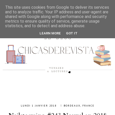
This site uses cookies from Google to deliver its services
and to analyze traffic. Your IP address and user-agent are
shared with Google along with performance and security
metrics to ensure quality of service, generate usage
statistics, and to detect and address abuse.
LEARN MORE
GOT IT
LUNDI 1 JANVIER 2018
BORDEAUX, FRANCE