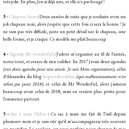
très jolie. En plus, j'en ai déjà une, et elle n'a pas bougé !
3 -
Chapeau Asos
:
Deux années de suite que je souhaite avoir un
joli chapeau noir, alors j'espère que cette fois ci sera la bonne ! Je
ne suis pas très difficile, juste un petit détail sur le chapeau, une
belle forme, et je craque. Ce modèle me plaît beaucoup.
4 -
Agenda Mr wonderful
:
J'adore m'organiser au fil de l'année,
noter tout, et essaye de rien oublier. En 2017 j'avais deux agendas
(oui deux agendas pour une année. Je suis Mme organisation)
, celui
d'Alexandra du blog
lespavesbordelais
(qui malheureusement n'en
refera pas pour 2018),
et celui de Mr Wonderful, alors j'aimerai
beaucoup avoir celui de 2018, mais en version plus petite pour
l'emmener partout.
5 -
Sac à main Hyloa
:
Ce sac à main me fait de l’œil depuis
plusieurs mois et je suis sûr qu'il m'accompagnerai très souvent
au quotidien. La couleur, est aussi parfaite pour changer de mes