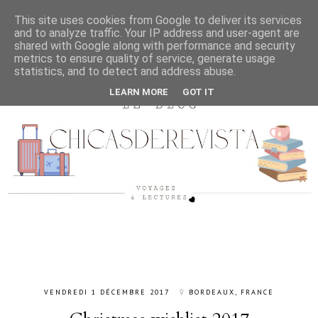
This site uses cookies from Google to deliver its services
and to analyze traffic. Your IP address and user-agent are
shared with Google along with performance and security
metrics to ensure quality of service, generate usage
statistics, and to detect and address abuse.
LEARN MORE
GOT IT
VENDREDI 1 DÉCEMBRE 2017
BORDEAUX, FRANCE