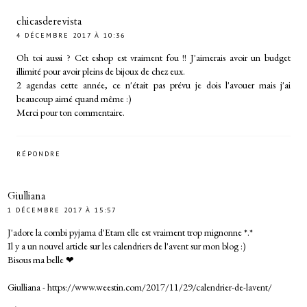
chicasderevista
4 DÉCEMBRE 2017 À 10:36
Oh toi aussi ? Cet eshop est vraiment fou !! J'aimerais avoir un budget
illimité pour avoir pleins de bijoux de chez eux.
2 agendas cette année, ce n'était pas prévu je dois l'avouer mais j'ai
beaucoup aimé quand même :)
Merci pour ton commentaire.
RÉPONDRE
Giulliana
1 DÉCEMBRE 2017 À 15:57
J'adore la combi pyjama d'Etam elle est vraiment trop mignonne *.*
Il y a un nouvel article sur les calendriers de l'avent sur mon blog :)
Bisous ma belle ❤
Giulliana - https://www.weestin.com/2017/11/29/calendrier-de-lavent/