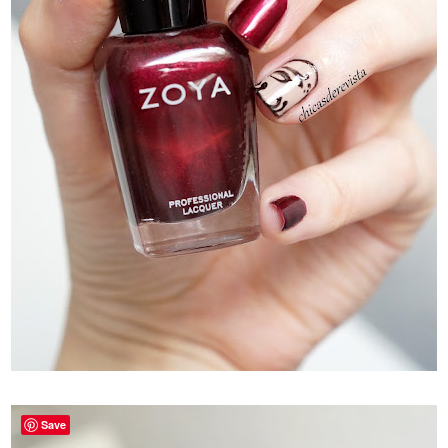
_
Save