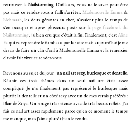
retrouver le
Nailstorming
. D'ailleurs, vous ne le savez peut-être
pas mais ce rendez-vous a failli s'arrêter.
Mademoiselle Emma
&
Nehmaah
, les deux gérantes en chef, n'avaient plus le temps de
s'en occuper et après plusieurs posts sur la
page facebook du
Nailstorming
, j'ai bien cru que c'était la fin.. Finalement, c'est
Aline
Ea
qui va reprendre le flambeau par la suite mais aujourd'hui je me
devais de faire un clin d’œil à Mademoiselle Emma et la remercier
d'avoir fait vivre ce rendez-vous.
Revenons au sujet du jour :
un nail art sexy, burlesque et dentelle
.
Réunir ces trois thèmes dans un seul nail art était assez
compliqué. Je n'ai finalement pas représenté le burlesque mais
plutôt la dentelle et un côté sexy avec un de mes vernis préférés :
Blair de Zoya. Un rouge très intense avec de très beaux reflets. J'ai
fais ce nail art assez rapidement parce qu'en ce moment le temps
me manque, mais j'aime plutôt bien le rendu.