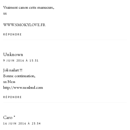
Vraiment canon cette manucure,
xx
WWW.SMOKYLOVE.FR
RÉPONDRE
Unknown
9 JUIN 2016 À 15:31
Joli nailart !!!
Bonne continuation,
xx Ness
http://www.nessbnd.com
RÉPONDRE
Caro *
16 JUIN 2016 À 23:34