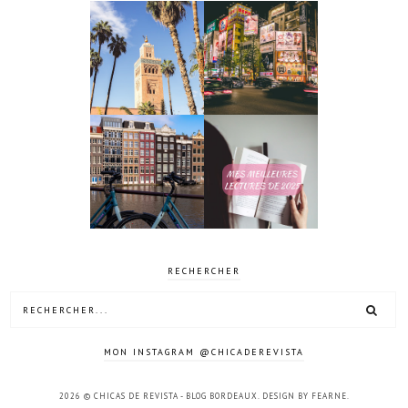
10 jours à
4 jours à
Tokyo au
Marrakech
Japon
Mes meilleures
4 jours à
lectures de
Amsterdam
2025
RECHERCHER
MON INSTAGRAM @CHICADEREVISTA
2026 ©
CHICAS DE REVISTA - BLOG BORDEAUX
.
DESIGN BY FEARNE
.