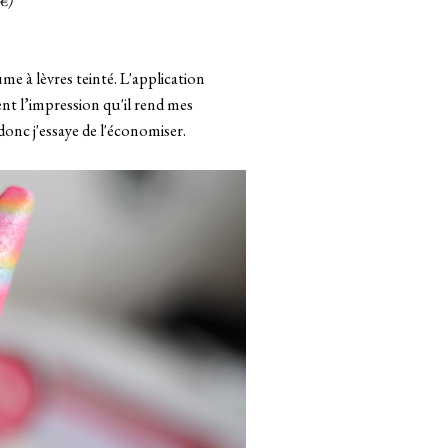
5€)
e à lèvres teinté. L'application
ment l’impression qu'il rend mes
donc j'essaye de l'économiser.