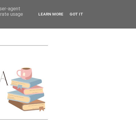
CATEGORIES
user-agent
erate usage
LEARN MORE
GOT IT