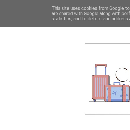
ACCUEIL
A PROPOS
This site uses cookies from Google to 
are shared with Google along with per
statistics, and to detect and address 