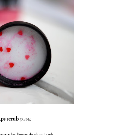
ps scrub
(9,45€)
pour les lèvres de chez Lush,