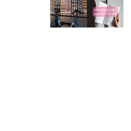
Mes meilleures
4 jours à
lectures de
Amsterdam
2025