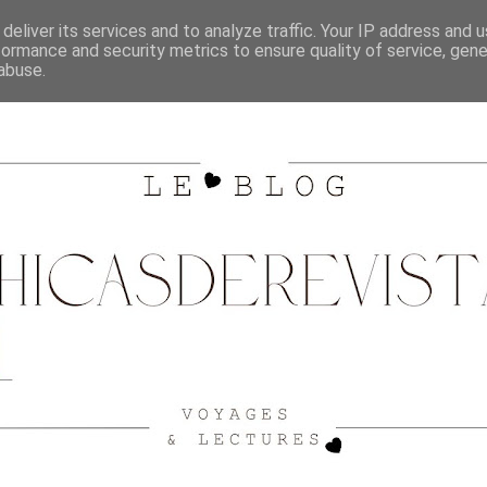
SHOPPING
CITY GUIDE BORDEAUX
VOYAGES
deliver its services and to analyze traffic. Your IP address and 
formance and security metrics to ensure quality of service, gen
abuse.