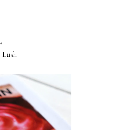
16
c Lush