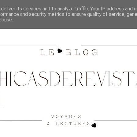
SHOPPING
CITY GUIDE BORDEAUX
VOYAGES
deliver its services and to analyze traffic. Your IP address and 
formance and security metrics to ensure quality of service, gen
abuse.