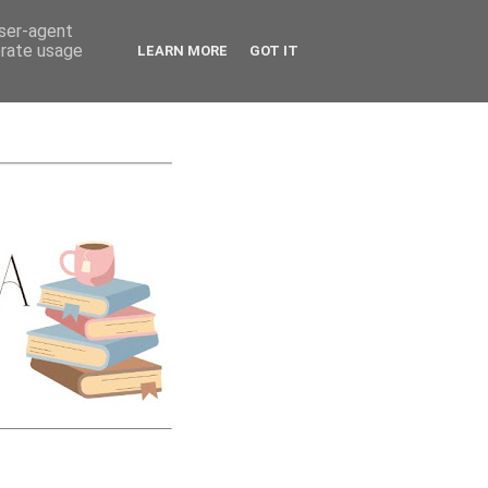
CATEGORIES
user-agent
erate usage
LEARN MORE
GOT IT