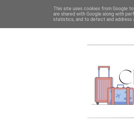
ACCUEIL
A PROPOS
This site uses cookies from Google to 
are shared with Google along with per
statistics, and to detect and address 