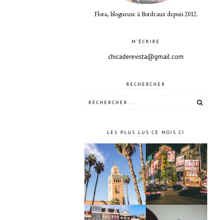
Flora, blogueuse à Bordeaux depuis 2012.
M'ÉCRIRE
chicaderevista@gmail.com
RECHERCHER
LES PLUS LUS CE MOIS CI
10 jours à
4 jours à
Tokyo au
Marrakech
Japon