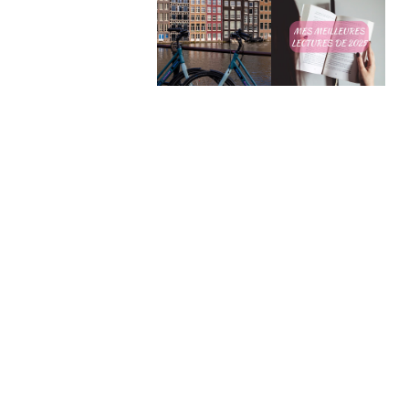
Mes meilleures
4 jours à
lectures de
Amsterdam
2025