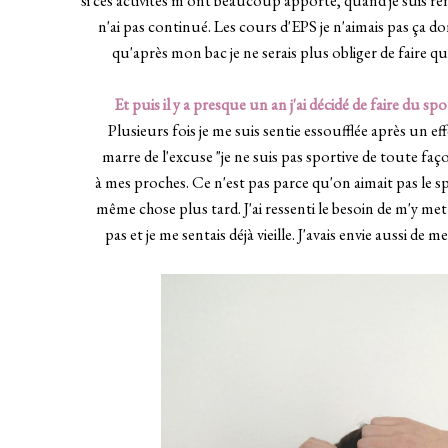
si ces activités m'ont beaucoup apporté, quand je suis ren
n'ai pas continué. Les cours d'EPS je n'aimais pas ça don
qu'après mon bac je ne serais plus obliger de faire
_
Et puis il y a presque un an j'ai décidé de faire du 
Plusieurs fois je me suis sentie essoufflée après un eff
marre de l'excuse "je ne suis pas sportive de toute faç
à mes proches. Ce n'est pas parce qu'on aimait pas le sp
même chose plus tard. J'ai ressenti le besoin de m'y me
pas et je me sentais déjà vieille. J'avais envie aussi de m