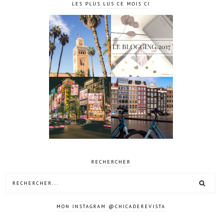
LES PLUS LUS CE MOIS CI
4 jours à
Le blogging
Marrakech
2017 ?
10 jours à
4 jours à
Tokyo au
Amsterdam
Japon
RECHERCHER
MON INSTAGRAM @CHICADEREVISTA