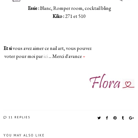
Essie :
Blanc, Romper room, cocktail bling
Kiko :
271 et 510
_
Et si
vous avez aimer ce nail art, vous pouvez
voter pour moi par
ici
... Merci d'avance
❤
11 REPLIES
YOU MAY ALSO LIKE