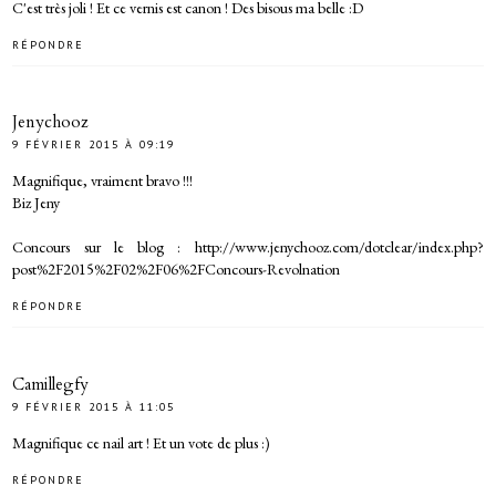
C'est très joli ! Et ce vernis est canon ! Des bisous ma belle :D
RÉPONDRE
Jenychooz
9 FÉVRIER 2015 À 09:19
Magnifique, vraiment bravo !!!
Biz Jeny
Concours sur le blog : http://www.jenychooz.com/dotclear/index.php?
post%2F2015%2F02%2F06%2FConcours-Revolnation
RÉPONDRE
Camillegfy
9 FÉVRIER 2015 À 11:05
Magnifique ce nail art ! Et un vote de plus :)
RÉPONDRE