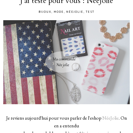
J'ai testé pour vous : NéeJolie
BIJOUX
,
MODE
,
NÉEJOLIE
,
TEST
Je reviens aujourd'hui pour vous parler de l'eshop
NéeJolie
. On
en a entendu