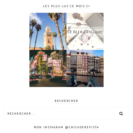
LES PLUS LUS CE MOIS CI
4 jours à
Le blogging
Marrakech
2017 ?
10 jours à
4 jours à
Tokyo au
Amsterdam
Japon
RECHERCHER
MON INSTAGRAM @CHICADEREVISTA