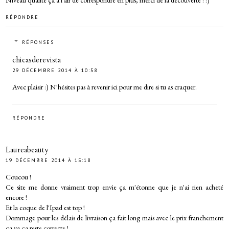
Niveau qualité ça à l'air de correspondre en plus, merci de la découverte ! :)
RÉPONDRE
RÉPONSES
chicasderevista
29 DÉCEMBRE 2014 À 10:58
Avec plaisir :) N'hésites pas à revenir ici pour me dire si tu as craquer.
RÉPONDRE
Laureabeauty
19 DÉCEMBRE 2014 À 15:18
Coucou !
Ce site me donne vraiment trop envie ça m'étonne que je n'ai rien acheté
encore !
Et la coque de l'Ipad est top !
Dommage pour les délais de livraison ça fait long mais avec le prix franchement
ça va ça reste correcte !