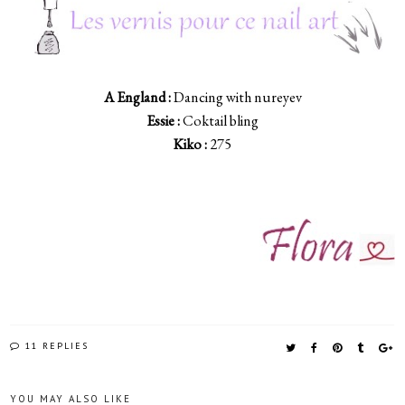
A England :
Dancing with nureyev
Essie :
Coktail bling
Kiko :
275
11 REPLIES
YOU MAY ALSO LIKE