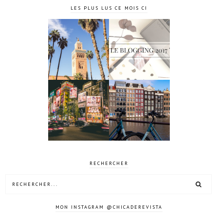
LES PLUS LUS CE MOIS CI
4 jours à
Le blogging
Marrakech
2017 ?
10 jours à
4 jours à
Tokyo au
Amsterdam
Japon
RECHERCHER
MON INSTAGRAM @CHICADEREVISTA