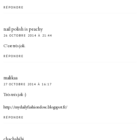
RÉPONDRE
nail polish is peachy
26 OCTOBRE 2014 À 21:44
C'est très joli.
RÉPONDRE
malikaa
27 OCTOBRE 2014 À 16:17
Trés trés joli :)
http://mydailyfashiondose.blogspot.fr/
RÉPONDRE
chachahihi