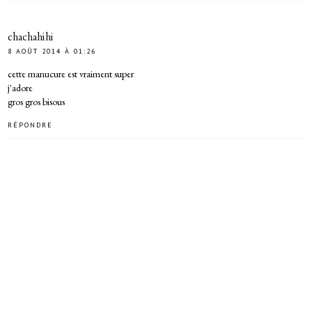
chachahihi
8 AOÛT 2014 À 01:26
cette manucure est vraiment super
j'adore
gros gros bisous
RÉPONDRE