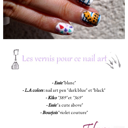
-
Essie
"blanc"
-
L.A colors
:
nail art pen "dark blue" et "black"
-
Kiko
"389"
et
"369"
- Essie
"a cute above"
-
Bourjois
"violet couture"