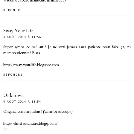
RÉPONDRE
Sway Your Life
4 AOÛT 2014 À 11:56
Super sympa ce nail art ! Je ne serai jamais assez patiente pour faire ça, tu
m'impressionnes ! Bises.
http://sway-your-life.blogspot.com
RÉPONDRE
Unknown
4 AOÛT 2014 À 13:54
Original comme nailart ! j'aime beaucoup :)
http://ilmefautuntitre.blogspot.fr/
♡