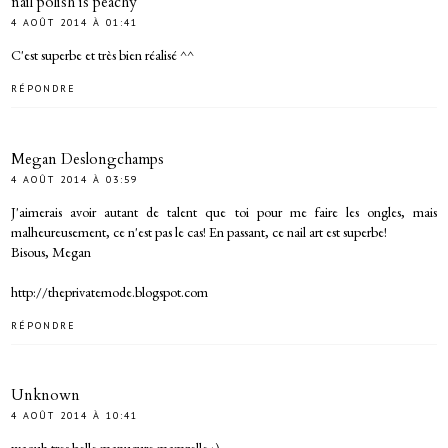
nail polish is peachy
4 AOÛT 2014 À 01:41
C'est superbe et très bien réalisé ^^
RÉPONDRE
Megan Deslongchamps
4 AOÛT 2014 À 03:59
J'aimerais avoir autant de talent que toi pour me faire les ongles, mais
malheureusement, ce n'est pas le cas! En passant, ce nail art est superbe!
Bisous, Megan
http://theprivatemode.blogspot.com
RÉPONDRE
Unknown
4 AOÛT 2014 À 10:41
waouh tres belle manucure mamzelle ;)