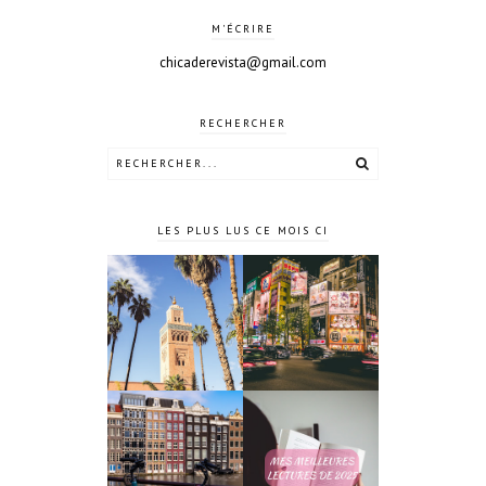
M'ÉCRIRE
chicaderevista@gmail.com
RECHERCHER
LES PLUS LUS CE MOIS CI
10 jours à
4 jours à
Tokyo au
Marrakech
Japon
Mes meilleures
4 jours à
lectures de
Amsterdam
2025