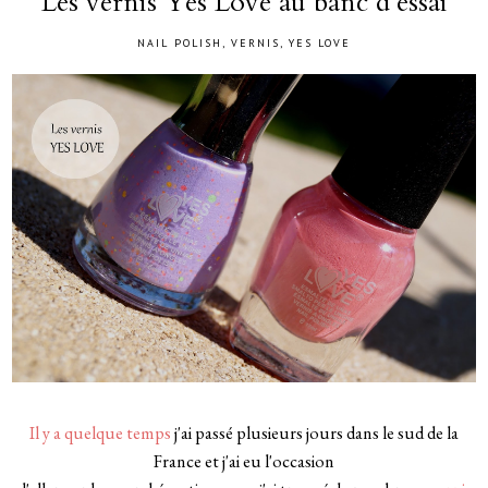
Les vernis Yes Love au banc d'essai
NAIL POLISH
,
VERNIS
,
YES LOVE
Il y a quelque temps
j'ai passé plusieurs jours dans le sud de la
France et j'ai eu l'occasion