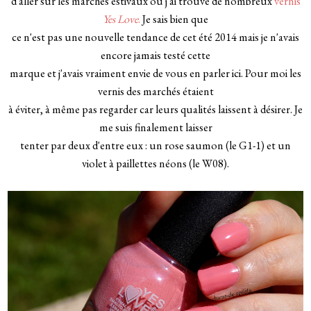
d'aller sur les marchés estivaux ou j'ai trouvé de nombreux
vernis
Yes Love
.
Je sais bien que
ce n'est pas une nouvelle tendance de cet été 2014 mais je n'avais
encore jamais testé cette
marque et j'avais vraiment envie de vous en parler ici. Pour moi les
vernis des marchés étaient
à éviter, à même pas regarder car leurs qualités laissent à désirer. Je
me suis finalement laisser
tenter par deux d'entre eux : un rose saumon (le G1-1) et un
violet à paillettes néons (le W08).
_