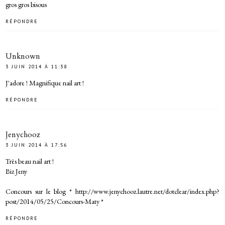
gros gros bisous
RÉPONDRE
Unknown
3 JUIN 2014 À 11:38
J'adore ! Magnifique nail art !
RÉPONDRE
Jenychooz
3 JUIN 2014 À 17:56
Très beau nail art !
Biz Jeny
Concours sur le blog * http://www.jenychooz.lautre.net/dotclear/index.php?
post/2014/05/25/Concours-Maty *
RÉPONDRE