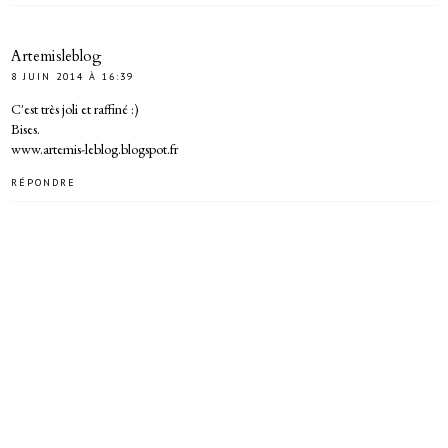
Artemisleblog
8 JUIN 2014 À 16:39
C'est très joli et raffiné :)
Bises.
www.artemis-leblog.blogspot.fr
RÉPONDRE