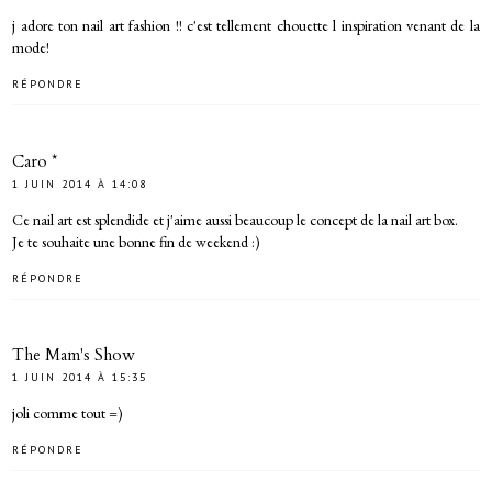
j adore ton nail art fashion !! c'est tellement chouette l inspiration venant de la
mode!
RÉPONDRE
Caro *
1 JUIN 2014 À 14:08
Ce nail art est splendide et j'aime aussi beaucoup le concept de la nail art box.
Je te souhaite une bonne fin de weekend :)
RÉPONDRE
The Mam's Show
1 JUIN 2014 À 15:35
joli comme tout =)
RÉPONDRE