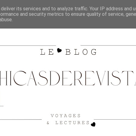
SHOPPING
CITY GUIDE BORDEAUX
VOYAGES
deliver its services and to analyze traffic. Your IP address and 
formance and security metrics to ensure quality of service, gen
abuse.