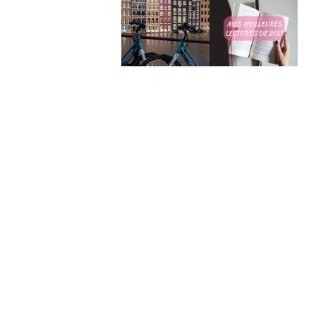
Mes meilleures
4 jours à
lectures de
Amsterdam
2025