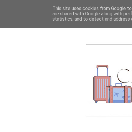
ACCUEIL
A PROPOS
This site uses cookies from Google to 
are shared with Google along with per
statistics, and to detect and address 