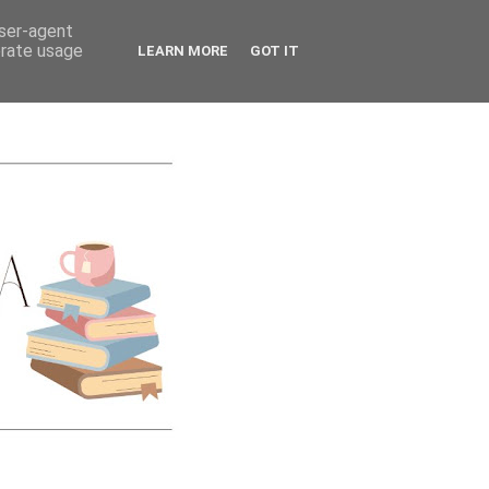
CATEGORIES
user-agent
erate usage
LEARN MORE
GOT IT