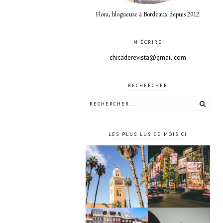
Flora, blogueuse à Bordeaux depuis 2012.
M'ÉCRIRE
chicaderevista@gmail.com
RECHERCHER
LES PLUS LUS CE MOIS CI
10 jours à
4 jours à
Tokyo au
Marrakech
Japon