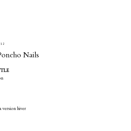
012
Poncho Nails
TTLE
on
a version hiver